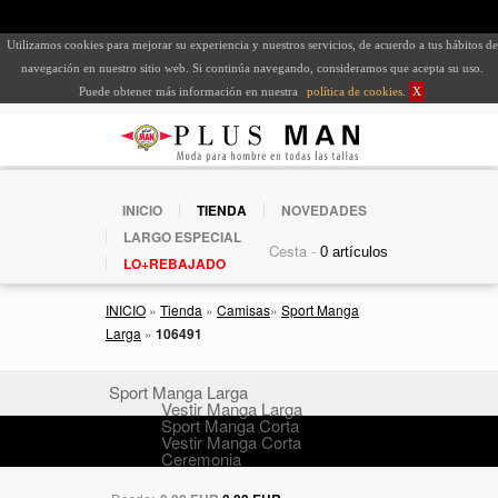
Utilizamos cookies para mejorar su experiencia y nuestros servicios, de acuerdo a tus hábitos de
navegación en nuestro sitio web. Si continúa navegando, consideramos que acepta su uso.
Puede obtener más información en nuestra
política de cookies
.
X
INICIO
TIENDA
NOVEDADES
LARGO ESPECIAL
Cesta -
LO+REBAJADO
INICIO
»
Tienda
»
Camisas
»
Sport Manga
Larga
»
106491
Sport Manga Larga
Vestir Manga Larga
Sport Manga Corta
Vestir Manga Corta
Ceremonia