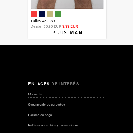
5.00
Tallas 46 a 80
Desde:
35,95 EUR
out of 5
9,99 EUR
ENLACES
DE INTERÉS
Mi cuenta
Seguimiento de su pedido
Formas de pago
Política de cambios y devoluciones