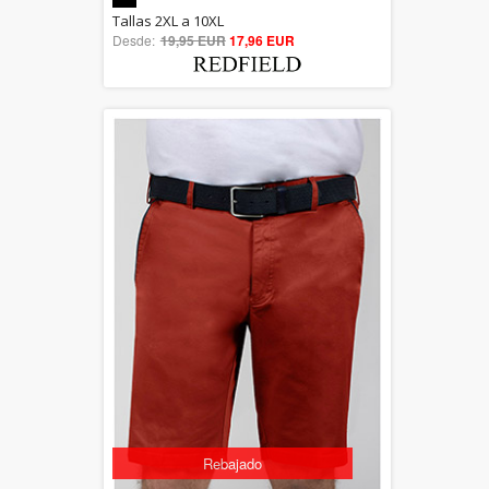
5.00
Tallas 2XL a 10XL
Desde:
19,95 EUR
out of 5
17,96 EUR
Rebajado