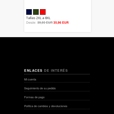
5.00
Tallas 2XL a 8XL
Desde:
39,95 EUR
out of 5
35,96 EUR
ENLACES
DE INTERÉS
Mi cuenta
Seguimiento de su pedido
Formas de pago
Política de cambios y devoluciones