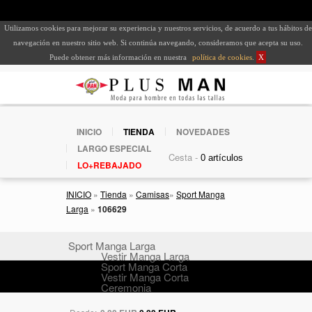
Utilizamos cookies para mejorar su experiencia y nuestros servicios, de acuerdo a tus hábitos de
navegación en nuestro sitio web. Si continúa navegando, consideramos que acepta su uso.
Puede obtener más información en nuestra
política de cookies
.
X
INICIO
TIENDA
NOVEDADES
LARGO ESPECIAL
Cesta -
LO+REBAJADO
INICIO
»
Tienda
»
Camisas
»
Sport Manga
Larga
»
106629
Sport Manga Larga
Vestir Manga Larga
Sport Manga Corta
Vestir Manga Corta
Ceremonia