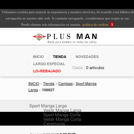
Utilizamos cookies para mejorar su experiencia y nuestros servicios, de acuerdo a tus hábitos de
navegación en nuestro sitio web. Si continúa navegando, consideramos que acepta su uso.
Puede obtener más información en nuestra
política de cookies
.
X
INICIO
TIENDA
NOVEDADES
LARGO ESPECIAL
Cesta -
LO+REBAJADO
INICIO
»
Tienda
»
Camisas
»
Sport Manga
Larga
»
106627
Sport Manga Larga
Vestir Manga Larga
Sport Manga Corta
Vestir Manga Corta
Ceremonia