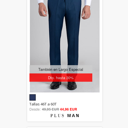
También en Largo Especial
Dto. hasta 30%
5.00
Tallas 46T a 60T
Desde:
49,95 EUR
out of 5
44,96 EUR