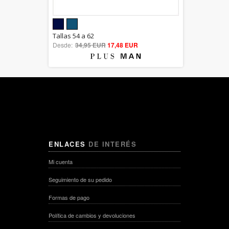
5.00
Tallas 54 a 62
Desde:
34,95 EUR
out of 5
17,48 EUR
ENLACES
DE INTERÉS
Mi cuenta
Seguimiento de su pedido
Formas de pago
Política de cambios y devoluciones