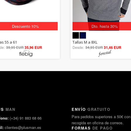
Descuento 10%
Dto. hasta 30%
5.00
5.00
as 55 a 61
Tallas M a 8XL
de:
39,95 EUR
out of 5
35,96 EUR
Desde:
34,95 EUR
out of 5
31,46 EUR
US
MAN
ENVÍO
GRATUITO
Para pedidos superiores a 50€ con
fono:
(+34) 91 883 68 66
recogida en oficina de correos.
l:
clientes@plusman.es
FORMAS
DE PAGO