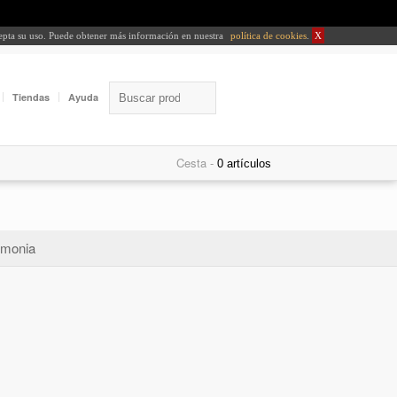
cepta su uso. Puede obtener más información en nuestra
política de cookies
.
X
Tiendas
Ayuda
Cesta -
monia