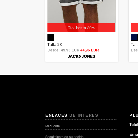
Dto. hasta 30%
5.00
Talla 58
Tall
Desde:
49,95 EUR
out of 5
44,96 EUR
Des
ENLACES
DE INTERÉS
PL
Telé
Mi cuenta
Emai
Seguimiento de su pedido