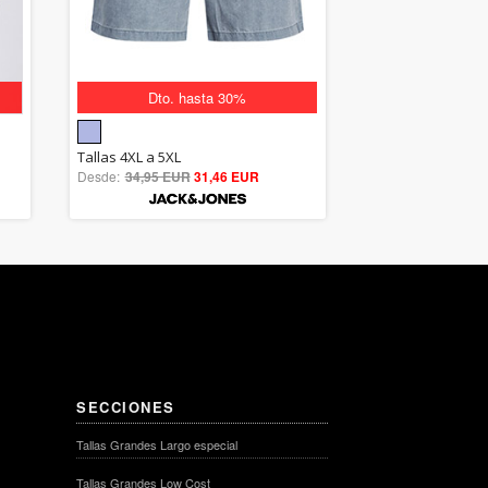
Dto. hasta 30%
5.00
Tallas 4XL a 5XL
Desde:
34,95 EUR
out of 5
31,46 EUR
SECCIONES
Tallas Grandes Largo especial
Tallas Grandes Low Cost