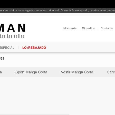
rdo a tus hábitos de navegación en nuestro sitio web. Si continúa navegando, consideramos que a
Mi cuenta
Mi pedido
Contacto
ESPECIAL
LO+REBAJADO
329
a
Sport Manga Corta
Vestir Manga Corta
Cere