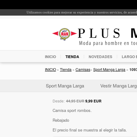
Utilizamos cookies para mejorar su experiencia y nuestros servicios, de acue
INICIO
TIENDA
NOVEDADES
LARGO 
INICIO
»
Tienda
»
Camisas
»
Sport Manga Larga
»
109
Sport Manga Larga
Vestir Manga Larg
Desde:
44,95 EUR
9,99 EUR
Camisa sport rombos.
Rebajado
El precio final se muestra al elegir la talla.