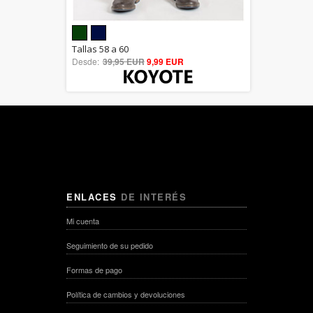
5.00
Tallas 58 a 60
Desde:
39,95 EUR
out of 5
9,99 EUR
ENLACES
DE INTERÉS
Mi cuenta
Seguimiento de su pedido
Formas de pago
Política de cambios y devoluciones