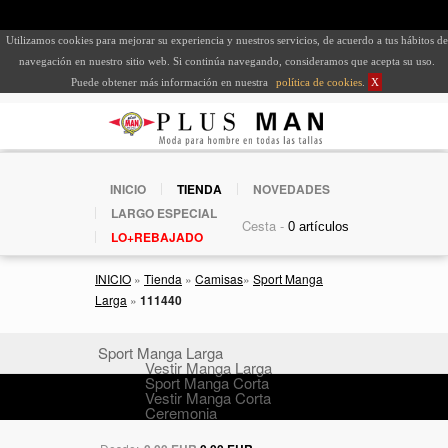
Utilizamos cookies para mejorar su experiencia y nuestros servicios, de acuerdo a tus hábitos de
navegación en nuestro sitio web. Si continúa navegando, consideramos que acepta su uso.
Puede obtener más información en nuestra
política de cookies
.
X
INICIO
TIENDA
NOVEDADES
LARGO ESPECIAL
Cesta -
LO+REBAJADO
INICIO
»
Tienda
»
Camisas
»
Sport Manga
Larga
»
111440
Sport Manga Larga
Vestir Manga Larga
Sport Manga Corta
Vestir Manga Corta
Ceremonia