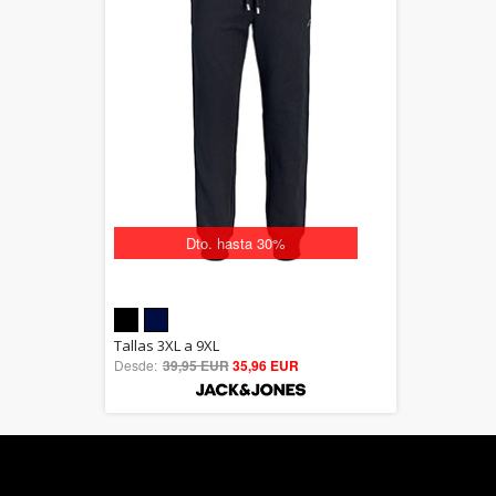
Dto. hasta 30%
5.00
Tallas 3XL a 9XL
Desde:
39,95 EUR
out of 5
35,96 EUR