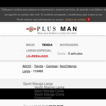
Utilizamos cookies para mejorar su experiencia y nuestros servicios, de acuerdo a tus hábitos de
navegación en nuestro sitio web. Si continúa navegando, consideramos que acepta su uso.
Puede obtener más información en nuestra
política de cookies
.
X
INICIO
TIENDA
NOVEDADES
LARGO ESPECIAL
Cesta -
LO+REBAJADO
INICIO
»
Tienda
»
Camisas
»
Sport Manga
Larga
»
112402
Sport Manga Larga
Vestir Manga Larga
Sport Manga Corta
Vestir Manga Corta
Ceremonia