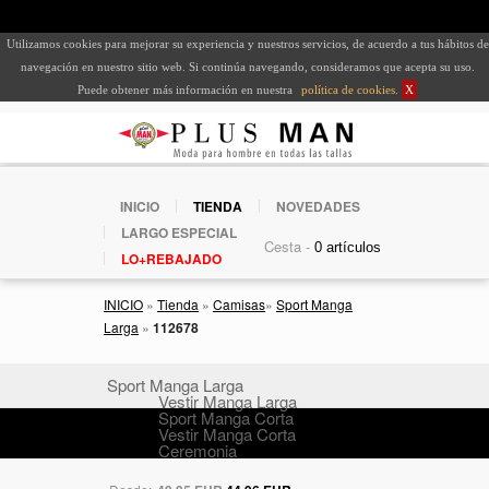
Utilizamos cookies para mejorar su experiencia y nuestros servicios, de acuerdo a tus hábitos de
navegación en nuestro sitio web. Si continúa navegando, consideramos que acepta su uso.
Puede obtener más información en nuestra
política de cookies
.
X
INICIO
TIENDA
NOVEDADES
LARGO ESPECIAL
Cesta -
LO+REBAJADO
INICIO
»
Tienda
»
Camisas
»
Sport Manga
Larga
»
112678
Sport Manga Larga
Vestir Manga Larga
Sport Manga Corta
Vestir Manga Corta
Ceremonia