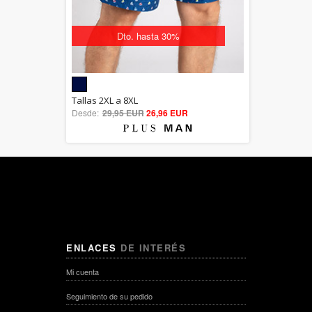
Dto. hasta 30%
5.00
Tallas 2XL a 8XL
Desde:
29,95 EUR
out of 5
26,96 EUR
ENLACES
DE INTERÉS
Mi cuenta
Seguimiento de su pedido