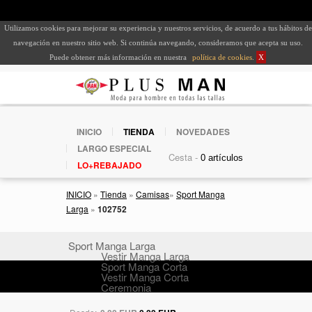
Utilizamos cookies para mejorar su experiencia y nuestros servicios, de acuerdo a tus hábitos de
navegación en nuestro sitio web. Si continúa navegando, consideramos que acepta su uso.
Puede obtener más información en nuestra
política de cookies
.
X
INICIO
TIENDA
NOVEDADES
LARGO ESPECIAL
Cesta -
LO+REBAJADO
INICIO
»
Tienda
»
Camisas
»
Sport Manga
Larga
»
102752
Sport Manga Larga
Vestir Manga Larga
Sport Manga Corta
Vestir Manga Corta
Ceremonia