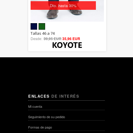
Dto. hasta 30%
5.00
Tallas 46 a 74
Desde:
39,95 EUR
out of 5
35,96 EUR
ENLACES
DE INTERÉS
Mi cuenta
Seguimiento de su pedido
Formas de pago