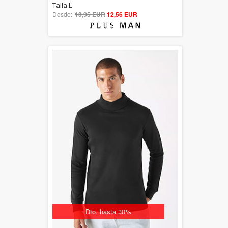
5.00
Talla L
Desde:
13,95 EUR
out of 5
12,56 EUR
Dto. hasta 30%