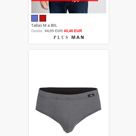
5.00
Tallas M a 8XL
Desde:
44,95 EUR
out of 5
40,46 EUR