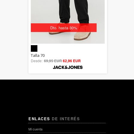
Dto. hasta 30%
5.00
Talla 70
Desde:
69,95 EUR
out of 5
62,96 EUR
ENLACES
DE INTERÉS
Mi cuenta