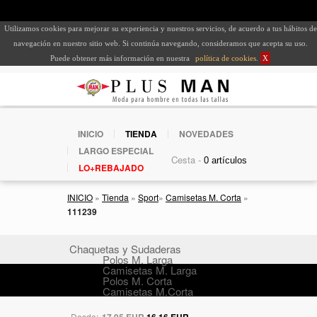
Utilizamos cookies para mejorar su experiencia y nuestros servicios, de acuerdo a tus hábitos de
navegación en nuestro sitio web. Si continúa navegando, consideramos que acepta su uso.
Puede obtener más información en nuestra
política de cookies
.
X
INICIO
TIENDA
NOVEDADES
LARGO ESPECIAL
Cesta -
LO+REBAJADO
INICIO
»
Tienda
»
Sport
»
Camisetas M. Corta
»
111239
Chaquetas y Sudaderas
Polos M. Larga
Camisetas M. Larga
Polos M. Corta
Camisetas M.Corta
Desde:
17,95 EUR
16,16 EUR