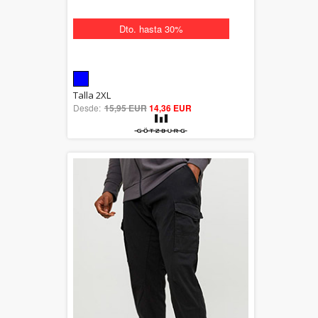
Dto. hasta 30%
5.00
Talla 2XL
Desde:
15,95 EUR
out of 5
14,36 EUR