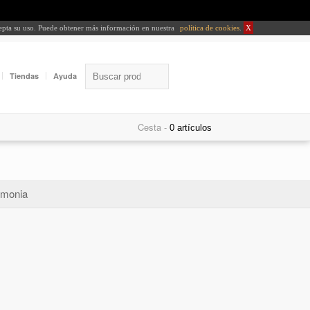
cepta su uso. Puede obtener más información en nuestra
política de cookies
.
X
Tiendas
Ayuda
Cesta -
monia