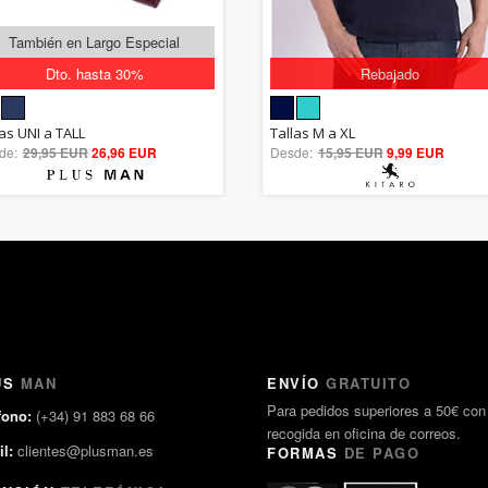
También en Largo Especial
Dto. hasta 30%
Rebajado
5.00
5.00
las UNI a TALL
Tallas M a XL
de:
29,95 EUR
out of 5
26,96 EUR
Desde:
15,95 EUR
out of 5
9,99 EUR
US
MAN
ENVÍO
GRATUITO
Para pedidos superiores a 50€ con
fono:
(+34) 91 883 68 66
recogida en oficina de correos.
l:
clientes@plusman.es
FORMAS
DE PAGO