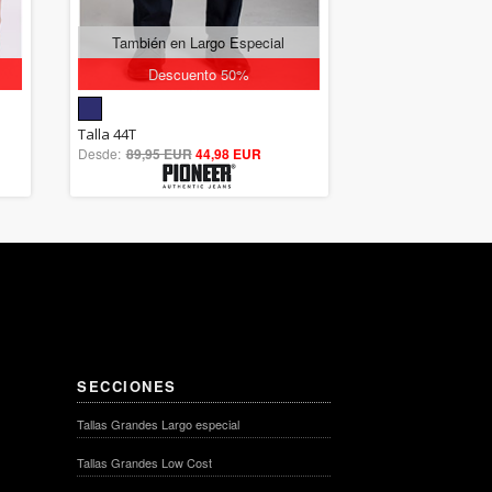
También en Largo Especial
Descuento 50%
5.00
Talla 44T
Desde:
89,95 EUR
out of 5
44,98 EUR
SECCIONES
Tallas Grandes Largo especial
Tallas Grandes Low Cost