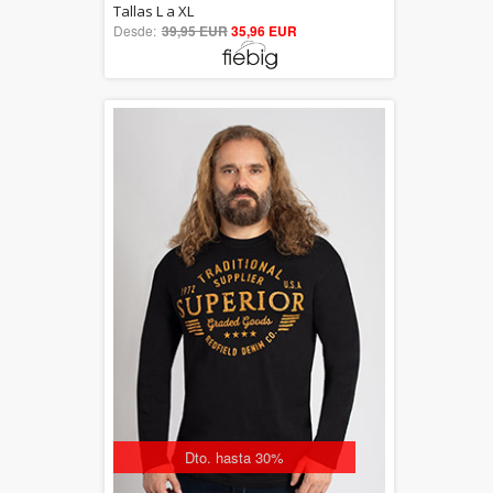
5.00
Tallas L a XL
Desde:
39,95 EUR
out of 5
35,96 EUR
Dto. hasta 30%