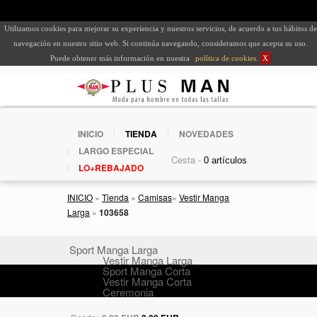
Utilizamos cookies para mejorar su experiencia y nuestros servicios, de acuerdo a tus hábitos de
navegación en nuestro sitio web. Si continúa navegando, consideramos que acepta su uso.
Puede obtener más información en nuestra
política de cookies
.
X
INICIO
TIENDA
NOVEDADES
LARGO ESPECIAL
Cesta -
LO+REBAJADO
INICIO
»
Tienda
»
Camisas
»
Vestir Manga
Larga
»
103658
Sport Manga Larga
Vestir Manga Larga
Sport Manga Corta
Vestir Manga Corta
Ceremonia