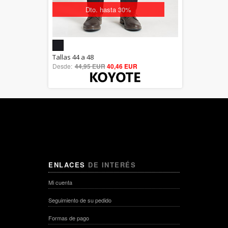
Dto. hasta 30%
5.00
Tallas 44 a 48
Desde:
44,95 EUR
out of 5
40,46 EUR
ENLACES
DE INTERÉS
Mi cuenta
Seguimiento de su pedido
Formas de pago