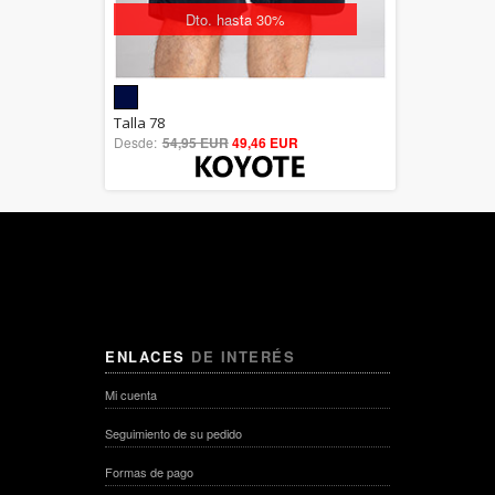
Dto. hasta 30%
5.00
Talla 78
Desde:
54,95 EUR
out of 5
49,46 EUR
ENLACES
DE INTERÉS
Mi cuenta
Seguimiento de su pedido
Formas de pago