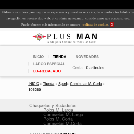
Utilizamos cookies para mejorar su experiencia y nuestros servicios, de acuerdo a tus hábitos de
navegación en nuestro sitio web. Si continúa navegando, consideramos que acepta su uso.
Puede obtener más información en nuestra
política de cookies
.
X
INICIO
TIENDA
NOVEDADES
LARGO ESPECIAL
Cesta -
LO+REBAJADO
INICIO
»
Tienda
»
Sport
»
Camisetas M. Corta
»
106260
Chaquetas y Sudaderas
Polos M. Larga
Camisetas M. Larga
Polos M. Corta
Camisetas M.Corta
Desde:
0,00 EUR
0,00 EUR