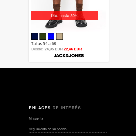
Dto. hasta 30%
5.00
Tallas 54 a 68
Desde:
24,95 EUR
out of 5
22,46 EUR
ENLACES
DE INTERÉS
Mi cuenta
Seguimiento de su pedido