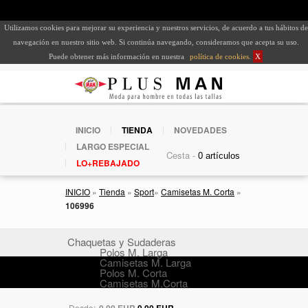
Utilizamos cookies para mejorar su experiencia y nuestros servicios, de acuerdo a tus hábitos de
navegación en nuestro sitio web. Si continúa navegando, consideramos que acepta su uso.
Puede obtener más información en nuestra
política de cookies
.
X
INICIO
TIENDA
NOVEDADES
LARGO ESPECIAL
Cesta -
LO+REBAJADO
INICIO
»
Tienda
»
Sport
»
Camisetas M. Corta
»
106996
Chaquetas y Sudaderas
Polos M. Larga
Camisetas M. Larga
Polos M. Corta
Camisetas M.Corta
Desde:
0,00 EUR
0,00 EUR