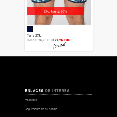
Dto. hasta 30%
5.00
Talla 2XL
Desde:
26,95 EUR
out of 5
24,26 EUR
ENLACES
DE INTERÉS
Mi cuenta
Seguimiento de su pedido