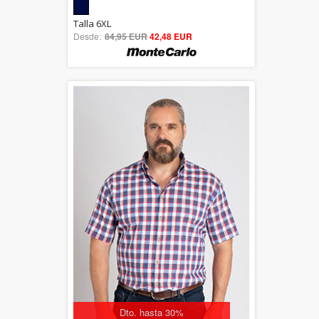
5.00
Talla 6XL
Desde:
84,95 EUR
out of 5
42,48 EUR
Dto. hasta 30%