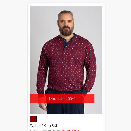
Dto. hasta 30%
5.00
Tallas 2XL a 3XL
Desde:
44,95 EUR
out of 5
40,46 EUR