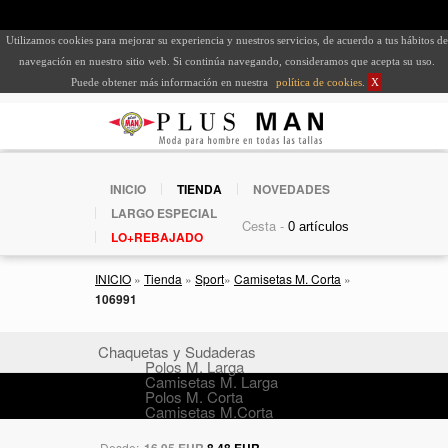
Utilizamos cookies para mejorar su experiencia y nuestros servicios, de acuerdo a tus hábitos de
navegación en nuestro sitio web. Si continúa navegando, consideramos que acepta su uso.
Puede obtener más información en nuestra
política de cookies
.
X
INICIO
TIENDA
NOVEDADES
LARGO ESPECIAL
Cesta -
LO+REBAJADO
INICIO
»
Tienda
»
Sport
»
Camisetas M. Corta
»
106991
Chaquetas y Sudaderas
Polos M. Larga
Camisetas M. Larga
Polos M. Corta
Camisetas M.Corta
Desde:
16,95 EUR
8,48 EUR