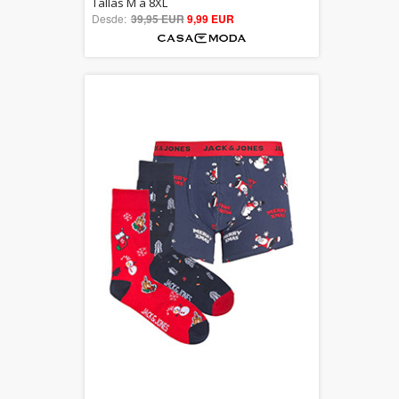
5.00
Tallas M a 8XL
Desde:
39,95 EUR
out of 5
9,99 EUR