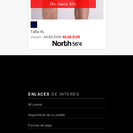
Dto. hasta 30%
5.00
Talla XL
Desde:
44,95 EUR
out of 5
40,46 EUR
ENLACES
DE INTERÉS
Mi cuenta
Seguimiento de su pedido
Formas de pago