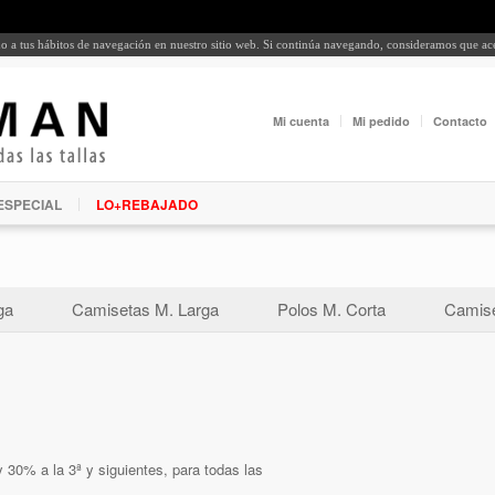
rdo a tus hábitos de navegación en nuestro sitio web. Si continúa navegando, consideramos que a
Mi cuenta
Mi pedido
Contacto
ESPECIAL
LO+REBAJADO
ga
Camisetas M. Larga
Polos M. Corta
Camise
 30% a la 3ª y siguientes, para todas las