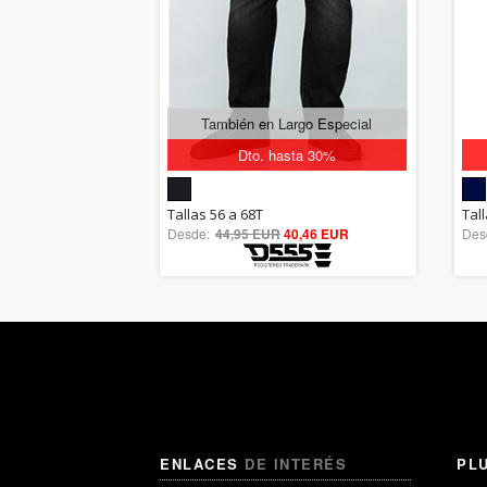
También en Largo Especial
Dto. hasta 30%
5.00
Tallas 56 a 68T
Tall
Desde:
44,95 EUR
out of 5
40,46 EUR
Des
ENLACES
DE INTERÉS
PL