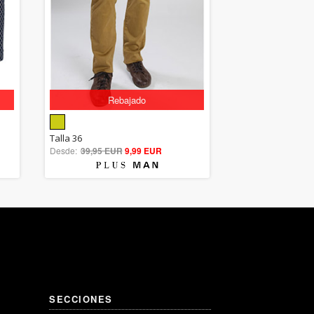
Rebajado
5.00
Talla 36
Desde:
39,95 EUR
out of 5
9,99 EUR
SECCIONES