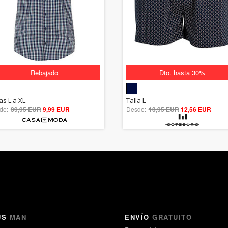
Rebajado
Dto. hasta 30%
5.00
5.00
as L a XL
Talla L
de:
39,95 EUR
out of 5
9,99 EUR
Desde:
13,95 EUR
out of 5
12,56 EUR
US
MAN
ENVÍO
GRATUITO