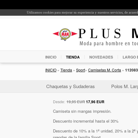
Utilizamos cookies para mejorar su experiencia y nuestros servicios, de acue
INICIO
TIENDA
NOVEDADES
LARGO 
INICIO
»
Tienda
»
Sport
»
Camisetas M. Corta
»
112083
Chaquetas y Sudaderas
Polos M. Lar
Desde:
19,95 EUR
17,96 EUR
Camiseta sin mangas impresión.
Descuento incremental hasta el 30%
Descuento de 10% a la 1ª unidad, 20% a la 2ª y
prendas de la familia Sport.