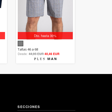
Dto. hasta 30%
5.00
Tallas 46 a 68
Desde:
44,95 EUR
out of 5
40,46 EUR
SECCIONES