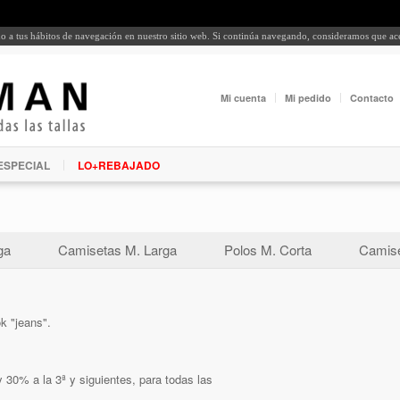
rdo a tus hábitos de navegación en nuestro sitio web. Si continúa navegando, consideramos que a
Mi cuenta
Mi pedido
Contacto
ESPECIAL
LO+REBAJADO
ga
Camisetas M. Larga
Polos M. Corta
Camise
k "jeans".
 30% a la 3ª y siguientes, para todas las