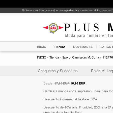
Utilizamos cookies para mejorar su experiencia y nuestros servicios, de acue
INICIO
TIENDA
NOVEDADES
LARGO 
INICIO
»
Tienda
»
Sport
»
Camisetas M. Corta
»
112470
Chaquetas y Sudaderas
Polos M. Lar
Desde:
17,95 EUR
16,16 EUR
Camiseta manga corta impresión. Ideal para loo
Descuento incremental hasta el 30%
Descuento de 10% a la 1ª unidad, 20% a la 2ª y
prendas de la familia Sport.