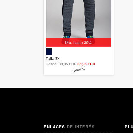
Dto. hasta 30%
5.00
Talla 3XL
Desde:
39,95 EUR
out of 5
35,96 EUR
ENLACES
DE INTERÉS
PL