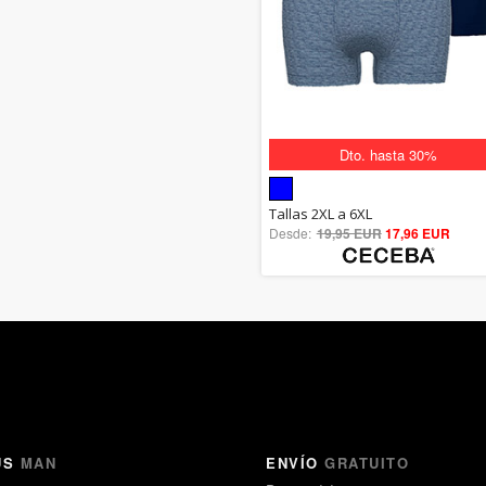
Dto. hasta 30%
Dto. hasta 30%
5.00
Tallas 2XL a 6XL
Desde:
19,95 EUR
out of 5
17,96 EUR
US
MAN
ENVÍO
GRATUITO