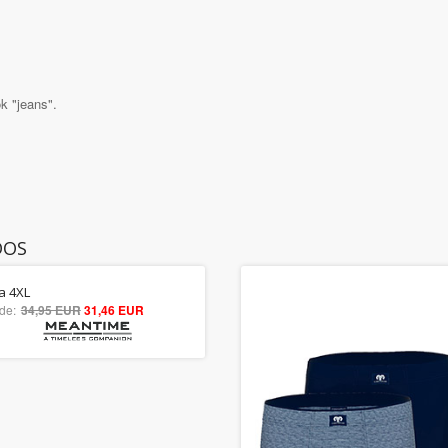
k "jeans".
DOS
la 4XL
5.00
de:
34,95 EUR
31,46 EUR
out of 5