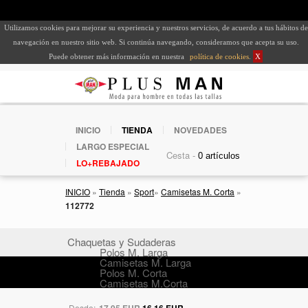
Utilizamos cookies para mejorar su experiencia y nuestros servicios, de acuerdo a tus hábitos de
navegación en nuestro sitio web. Si continúa navegando, consideramos que acepta su uso.
Puede obtener más información en nuestra
política de cookies
.
X
INICIO
TIENDA
NOVEDADES
LARGO ESPECIAL
Cesta -
LO+REBAJADO
INICIO
»
Tienda
»
Sport
»
Camisetas M. Corta
»
112772
Chaquetas y Sudaderas
Polos M. Larga
Camisetas M. Larga
Polos M. Corta
Camisetas M.Corta
Desde:
17,95 EUR
16,16 EUR