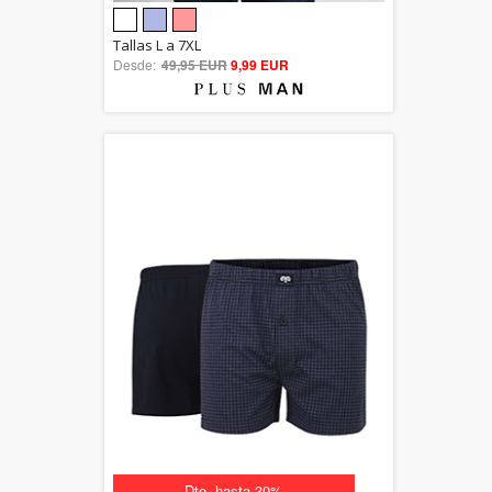
5.00
Tallas L a 7XL
Desde:
49,95 EUR
out of 5
9,99 EUR
Dto. hasta 30%