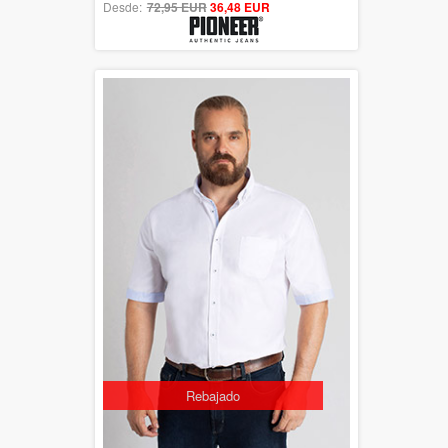
Desde:
72,95 EUR
out of 5
36,48 EUR
Rebajado