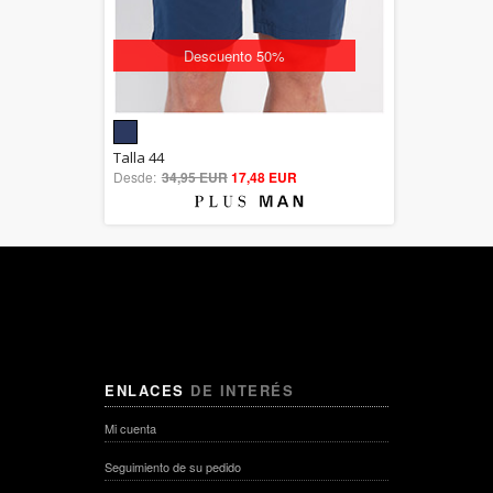
Descuento 50%
5.00
Talla 44
Desde:
34,95 EUR
out of 5
17,48 EUR
ENLACES
DE INTERÉS
Mi cuenta
Seguimiento de su pedido