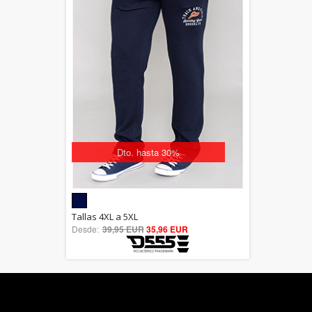
Dto. hasta 30%
5.00
Tallas 4XL a 5XL
Desde:
39,95 EUR
out of 5
35,96 EUR