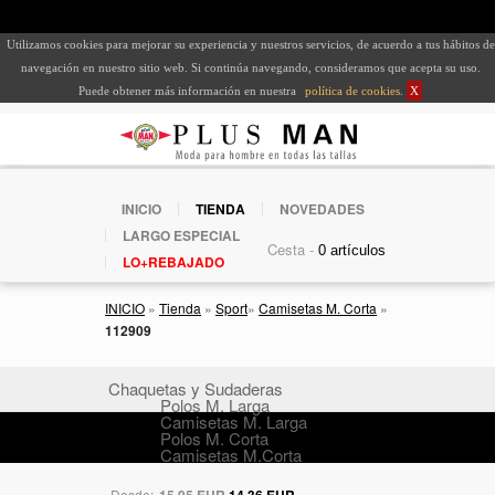
Utilizamos cookies para mejorar su experiencia y nuestros servicios, de acuerdo a tus hábitos de
navegación en nuestro sitio web. Si continúa navegando, consideramos que acepta su uso.
Puede obtener más información en nuestra
política de cookies
.
X
INICIO
TIENDA
NOVEDADES
LARGO ESPECIAL
Cesta -
LO+REBAJADO
INICIO
»
Tienda
»
Sport
»
Camisetas M. Corta
»
112909
Chaquetas y Sudaderas
Polos M. Larga
Camisetas M. Larga
Polos M. Corta
Camisetas M.Corta
Desde:
15,95 EUR
14,36 EUR