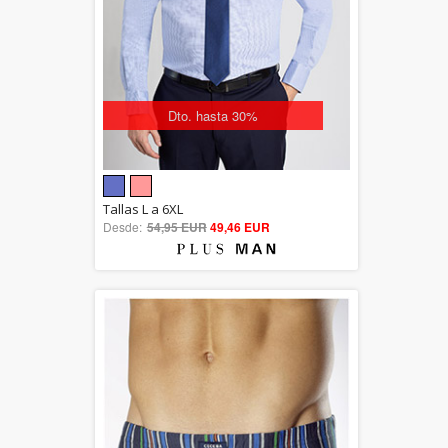
Dto. hasta 30%
5.00
Tallas L a 6XL
Desde:
54,95 EUR
out of 5
49,46 EUR