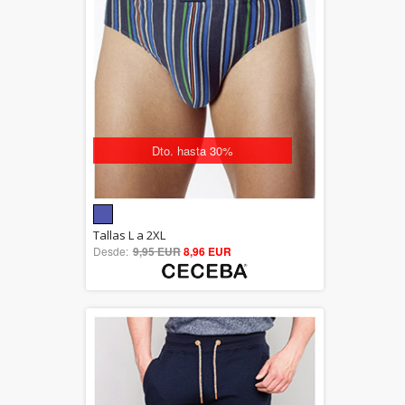
Dto. hasta 30%
5.00
Tallas L a 2XL
Desde:
9,95 EUR
out of 5
8,96 EUR