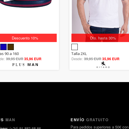
Descuento 10%
Dto. hasta 30%
5.00
5.00
las 90 a 160
Talla 2XL
de:
39,95 EUR
out of 5
35,96 EUR
Desde:
39,95 EUR
out of 5
35,96 EUR
US
MAN
ENVÍO
GRATUITO
Para pedidos superiores a 50€ con
fono:
(+34) 91 883 68 66