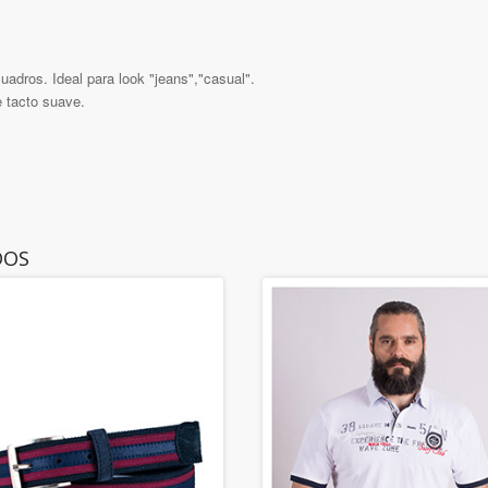
uadros. Ideal para look "jeans","casual".
e tacto suave.
DOS