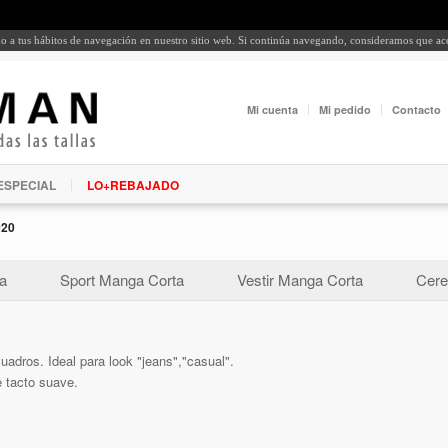
rdo a tus hábitos de navegación en nuestro sitio web. Si continúa navegando, consideramos que a
Mi cuenta
Mi pedido
Contacto
ESPECIAL
LO+REBAJADO
020
a
Sport Manga Corta
Vestir Manga Corta
Cere
uadros. Ideal para look "jeans","casual".
e tacto suave.