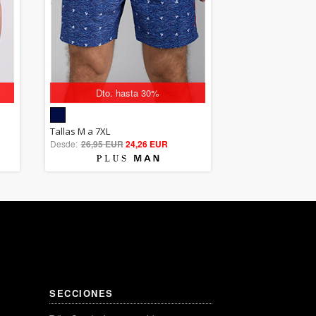
Dto. hasta 30%
5.00
Tallas M a 7XL
Desde:
26,95 EUR
out of 5
24,26 EUR
SECCIONES