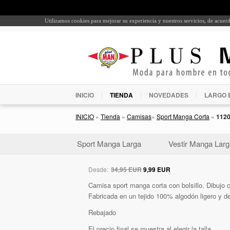
Utilizamos cookies para mejorar su experiencia y nuestros servicios, de acue
INICIO
TIENDA
NOVEDADES
LARGO 
INICIO
»
Tienda
»
Camisas
»
Sport Manga Corta
»
112
Sport Manga Larga
Vestir Manga Larg
Desde:
34,95 EUR
9,99 EUR
Camisa sport manga corta con bolsillo. Dibujo c
Fabricada en un tejido 100% algodón ligero y d
Rebajado
El precio final se muestra al elegir la talla.