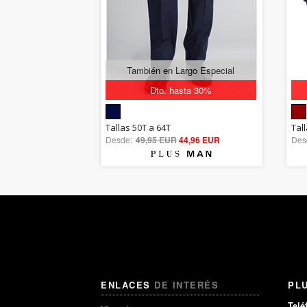
También en Largo Especial
Dto. hasta 30%
5.00
Tallas 50T a 64T
Tal
Desde:
49,95 EUR
out of 5
44,96 EUR
Des
ENLACES
DE INTERÉS
PL
Telé