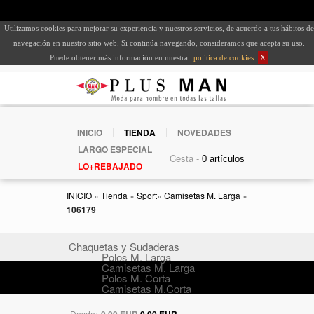
Utilizamos cookies para mejorar su experiencia y nuestros servicios, de acuerdo a tus hábitos de
navegación en nuestro sitio web. Si continúa navegando, consideramos que acepta su uso.
Puede obtener más información en nuestra
política de cookies
.
X
INICIO
TIENDA
NOVEDADES
LARGO ESPECIAL
Cesta -
LO+REBAJADO
INICIO
»
Tienda
»
Sport
»
Camisetas M. Larga
»
106179
Chaquetas y Sudaderas
Polos M. Larga
Camisetas M. Larga
Polos M. Corta
Camisetas M.Corta
Desde:
0,00 EUR
0,00 EUR