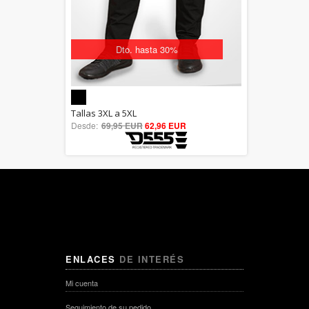
Dto. hasta 30%
5.00
Tallas 3XL a 5XL
Desde:
69,95 EUR
out of 5
62,96 EUR
ENLACES
DE INTERÉS
Mi cuenta
Seguimiento de su pedido