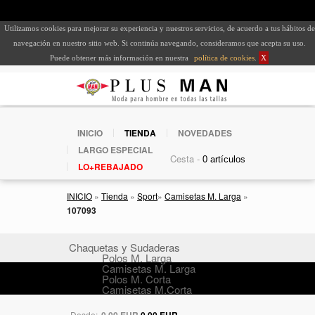
Utilizamos cookies para mejorar su experiencia y nuestros servicios, de acuerdo a tus hábitos de
navegación en nuestro sitio web. Si continúa navegando, consideramos que acepta su uso.
Puede obtener más información en nuestra
política de cookies
.
X
INICIO
TIENDA
NOVEDADES
LARGO ESPECIAL
Cesta -
LO+REBAJADO
INICIO
»
Tienda
»
Sport
»
Camisetas M. Larga
»
107093
Chaquetas y Sudaderas
Polos M. Larga
Camisetas M. Larga
Polos M. Corta
Camisetas M.Corta
Desde:
0,00 EUR
0,00 EUR