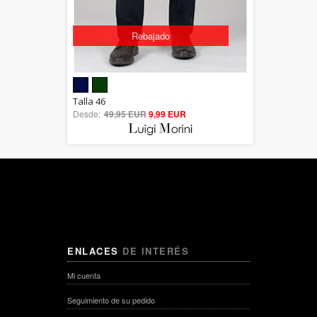
Rebajado
5.00
Talla 46
Desde:
49,95 EUR
out of 5
9,99 EUR
ENLACES
DE INTERÉS
Mi cuenta
Seguimiento de su pedido