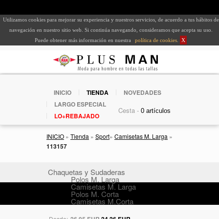
Utilizamos cookies para mejorar su experiencia y nuestros servicios, de acuerdo a tus hábitos de
navegación en nuestro sitio web. Si continúa navegando, consideramos que acepta su uso.
Puede obtener más información en nuestra
política de cookies
.
X
INICIO
TIENDA
NOVEDADES
LARGO ESPECIAL
Cesta -
LO+REBAJADO
INICIO
»
Tienda
»
Sport
»
Camisetas M. Larga
»
113157
Chaquetas y Sudaderas
Polos M. Larga
Camisetas M. Larga
Polos M. Corta
Camisetas M.Corta
Desde:
26,95 EUR
24,26 EUR