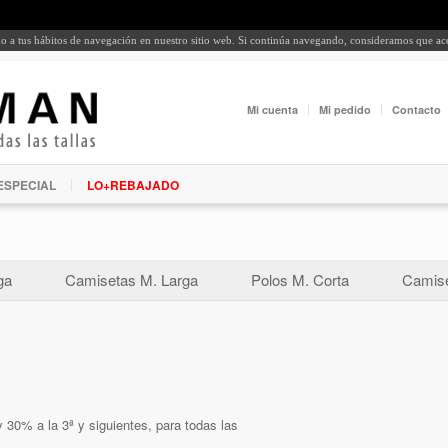
rdo a tus hábitos de navegación en nuestro sitio web. Si continúa navegando, consideramos que a
Mi cuenta
Mi pedido
Contacto
ESPECIAL
LO+REBAJADO
ga
Camisetas M. Larga
Polos M. Corta
Camise
 30% a la 3ª y siguientes, para todas las