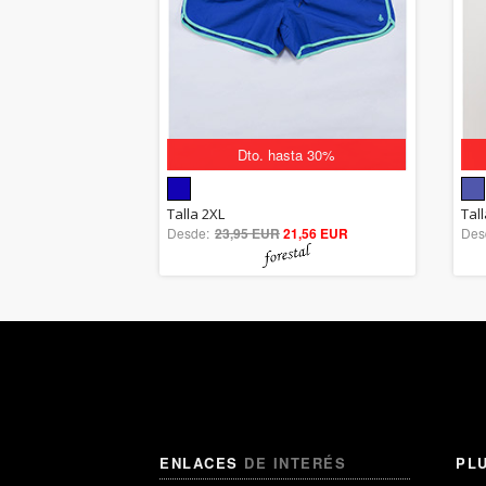
Dto. hasta 30%
5.00
Talla 2XL
Tal
Desde:
23,95 EUR
out of 5
21,56 EUR
Des
ENLACES
DE INTERÉS
PL