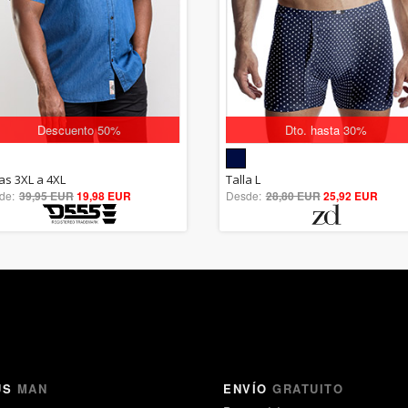
Descuento 50%
Dto. hasta 30%
5.00
5.00
las 3XL a 4XL
Talla L
de:
39,95 EUR
out of 5
19,98 EUR
Desde:
28,80 EUR
out of 5
25,92 EUR
US
MAN
ENVÍO
GRATUITO