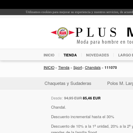
Utilizamos cookies para mejorar su experiencia y nuestros servicios, de acue
INICIO
TIENDA
NOVEDADES
LARGO 
INICIO
»
Tienda
»
Sport
»
Chandals
»
111070
Chaquetas y Sudaderas
Polos M. Lar
Desde:
94,95 EUR
85,46 EUR
Chandal.
Descuento incremental hasta el 30%
Descuento de 10% a la 1ª unidad, 20% a la 2ª y
prendas de la familia Sport.