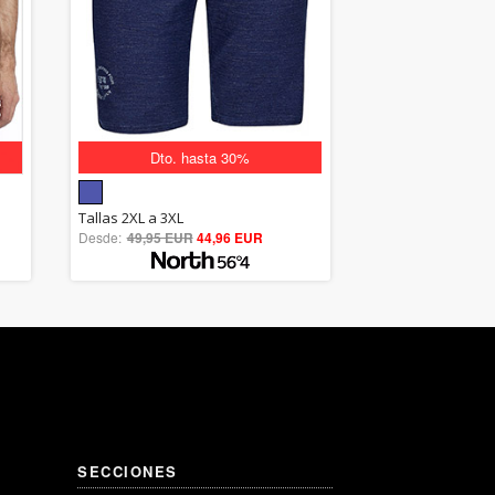
Dto. hasta 30%
5.00
Tallas 2XL a 3XL
Desde:
49,95 EUR
out of 5
44,96 EUR
SECCIONES