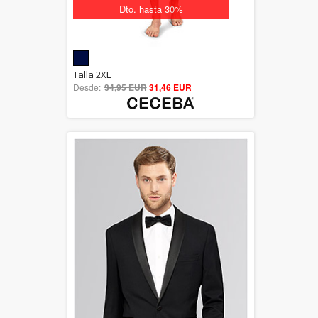
Dto. hasta 30%
5.00
Talla 2XL
Desde:
34,95 EUR
out of 5
31,46 EUR