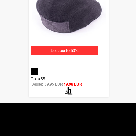
Descuento 50%
5.00
Talla 55
Desde:
39,95 EUR
out of 5
19,98 EUR