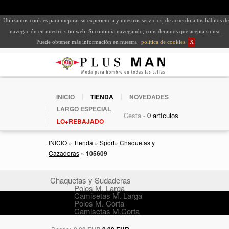
Utilizamos cookies para mejorar su experiencia y nuestros servicios, de acuerdo a tus hábitos de
navegación en nuestro sitio web. Si continúa navegando, consideramos que acepta su uso.
Puede obtener más información en nuestra
política de cookies
.
X
INICIO
TIENDA
NOVEDADES
LARGO ESPECIAL
Cesta -
LO+REBAJADO
INICIO
»
Tienda
»
Sport
»
Chaquetas y
Cazadoras
»
105609
Chaquetas y Sudaderas
Polos M. Larga
Camisetas M. Larga
Polos M. Corta
Camisetas M.Corta