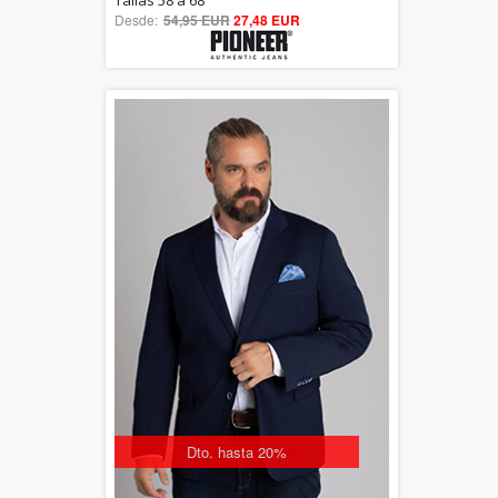
Tallas 58 a 68
Desde:
54,95 EUR
out of 5
27,48 EUR
Dto. hasta 20%