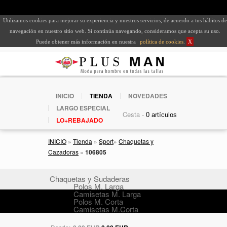
Utilizamos cookies para mejorar su experiencia y nuestros servicios, de acuerdo a tus hábitos de
navegación en nuestro sitio web. Si continúa navegando, consideramos que acepta su uso.
Puede obtener más información en nuestra
política de cookies
.
X
INICIO
TIENDA
NOVEDADES
LARGO ESPECIAL
Cesta -
LO+REBAJADO
INICIO
»
Tienda
»
Sport
»
Chaquetas y
Cazadoras
»
106805
Chaquetas y Sudaderas
Polos M. Larga
Camisetas M. Larga
Polos M. Corta
Camisetas M.Corta