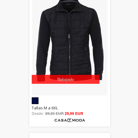
Rebajado
5.00
Tallas M a 6XL
Desde:
89,95 EUR
out of 5
29,99 EUR