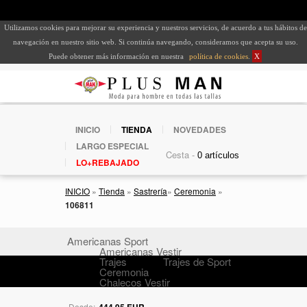
Utilizamos cookies para mejorar su experiencia y nuestros servicios, de acuerdo a tus hábitos de
navegación en nuestro sitio web. Si continúa navegando, consideramos que acepta su uso.
Puede obtener más información en nuestra
política de cookies
.
X
INICIO
TIENDA
NOVEDADES
LARGO ESPECIAL
Cesta -
LO+REBAJADO
INICIO
»
Tienda
»
Sastrería
»
Ceremonia
»
106811
Americanas Sport
Americanas Vestir
Trajes
Trajes de Sport
Ceremonia
Chalecos Vestir
Desde:
444,95 EUR