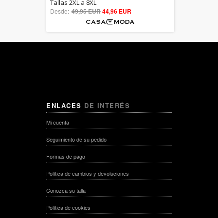
5.00
Tallas 2XL a 8XL
Desde:
49,95 EUR
out of 5
44,96 EUR
ENLACES
DE INTERÉS
Mi cuenta
Seguimiento de su pedido
Formas de pago
Política de cambios y devoluciones
Conozca su talla
Política de cookies