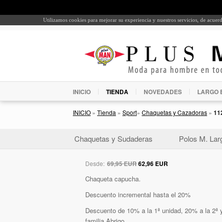
Utilizamos cookies para mejorar su experiencia y nuestros servicios, de acue
INICIO
TIENDA
NOVEDADES
LARGO 
INICIO
»
Tienda
»
Sport
»
Chaquetas y Cazadoras
»
11
Chaquetas y Sudaderas
Polos M. Lar
Desde:
69,95 EUR
62,96 EUR
Chaqueta capucha.
Descuento incremental hasta el 20%
Descuento de 10% a la 1ª unidad, 20% a la 2ª y
familia Abrigo.