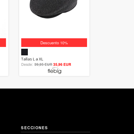
Descuento 10%
5.00
Tallas L a XL
Desde:
39,95 EUR
out of 5
35,96 EUR
SECCIONES