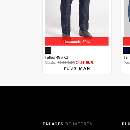
Descuento 50%
5.00
Tallas 48 a 62
Tall
Desde:
49,95 EUR
out of 5
24,98 EUR
Des
ENLACES
DE INTERÉS
PL