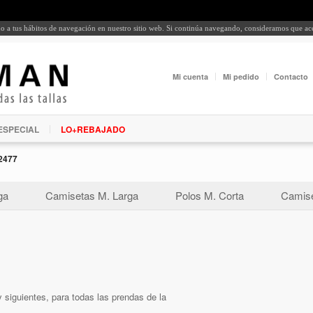
rdo a tus hábitos de navegación en nuestro sitio web. Si continúa navegando, consideramos que a
Mi cuenta
Mi pedido
Contacto
ESPECIAL
LO+REBAJADO
2477
ga
Camisetas M. Larga
Polos M. Corta
Camise
 siguientes, para todas las prendas de la