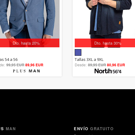
Dto. hasta 20%
Dto. hasta 30%
5.00
5.00
as 54 a 56
Tallas 3XL a 9XL
de:
99,95 EUR
out of 5
89,96 EUR
Desde:
89,95 EUR
out of 5
80,96 EUR
US
MAN
ENVÍO
GRATUITO