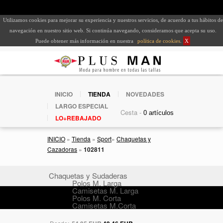
Utilizamos cookies para mejorar su experiencia y nuestros servicios, de acuerdo a tus hábitos de
navegación en nuestro sitio web. Si continúa navegando, consideramos que acepta su uso.
Puede obtener más información en nuestra
política de cookies
.
X
INICIO
TIENDA
NOVEDADES
LARGO ESPECIAL
Cesta -
LO+REBAJADO
INICIO
»
Tienda
»
Sport
»
Chaquetas y
Cazadoras
»
102811
Chaquetas y Sudaderas
Polos M. Larga
Camisetas M. Larga
Polos M. Corta
Camisetas M.Corta