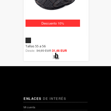
Descuento 10%
5.00
Tallas 55 a 56
Desde:
34,95 EUR
out of 5
31,46 EUR
ENLACES
DE INTERÉS
Mi cuenta