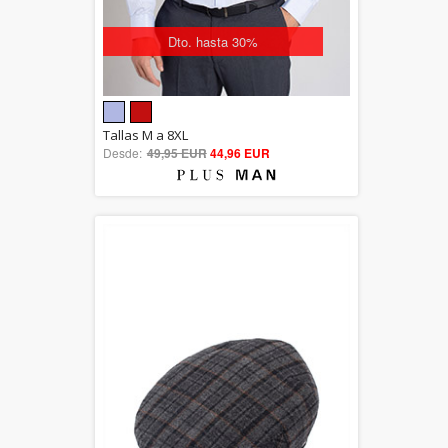
Dto. hasta 30%
5.00
Tallas M a 8XL
Desde:
49,95 EUR
out of 5
44,96 EUR