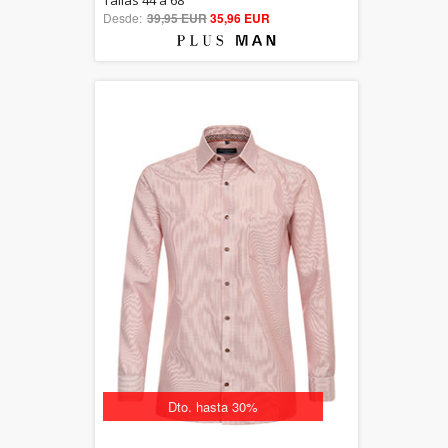
Tallas 44 a 68
Desde:
39,95 EUR
out of 5
35,96 EUR
Dto. hasta 30%