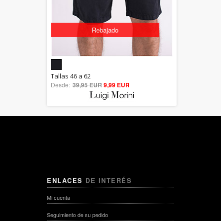
Rebajado
5.00
Tallas 46 a 62
Desde:
39,95 EUR
out of 5
9,99 EUR
ENLACES
DE INTERÉS
Mi cuenta
Seguimiento de su pedido