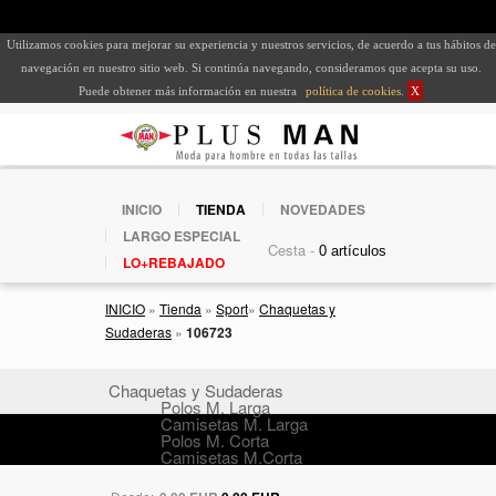
Utilizamos cookies para mejorar su experiencia y nuestros servicios, de acuerdo a tus hábitos de
navegación en nuestro sitio web. Si continúa navegando, consideramos que acepta su uso.
Puede obtener más información en nuestra
política de cookies
.
X
INICIO
TIENDA
NOVEDADES
LARGO ESPECIAL
Cesta -
LO+REBAJADO
INICIO
»
Tienda
»
Sport
»
Chaquetas y
Sudaderas
»
106723
Chaquetas y Sudaderas
Polos M. Larga
Camisetas M. Larga
Polos M. Corta
Camisetas M.Corta