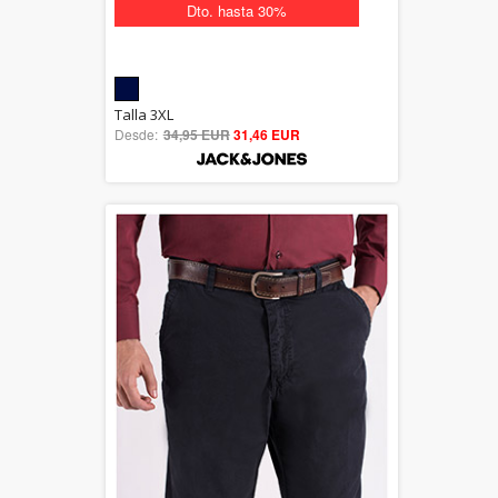
Dto. hasta 30%
5.00
Talla 3XL
Desde:
34,95 EUR
out of 5
31,46 EUR