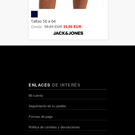
5.00
Tallas 56 a 64
Desde:
39,95 EUR
out of 5
35,96 EUR
ENLACES
DE INTERÉS
Mi cuenta
Seguimiento de su pedido
Formas de pago
Política de cambios y devoluciones