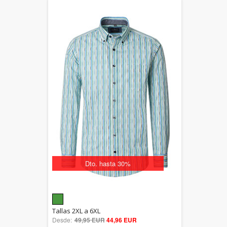
Dto. hasta 30%
5.00
Tallas 2XL a 6XL
Desde:
49,95 EUR
out of 5
44,96 EUR