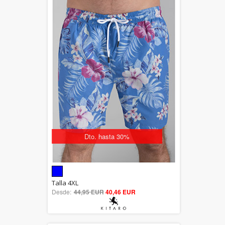
Dto. hasta 30%
5.00
Talla 4XL
Desde:
44,95 EUR
out of 5
40,46 EUR