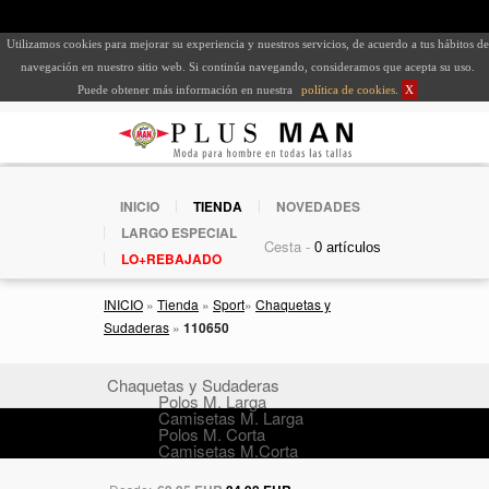
Utilizamos cookies para mejorar su experiencia y nuestros servicios, de acuerdo a tus hábitos de
navegación en nuestro sitio web. Si continúa navegando, consideramos que acepta su uso.
Puede obtener más información en nuestra
política de cookies
.
X
INICIO
TIENDA
NOVEDADES
LARGO ESPECIAL
Cesta -
LO+REBAJADO
INICIO
»
Tienda
»
Sport
»
Chaquetas y
Sudaderas
»
110650
Chaquetas y Sudaderas
Polos M. Larga
Camisetas M. Larga
Polos M. Corta
Camisetas M.Corta