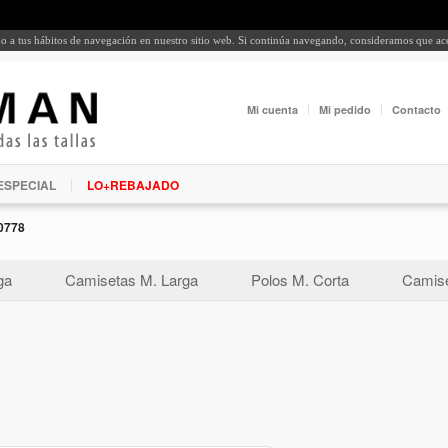
rdo a tus hábitos de navegación en nuestro sitio web. Si continúa navegando, consideramos que a
Mi cuenta
Mi pedido
Contacto
ESPECIAL
LO+REBAJADO
0778
ga
Camisetas M. Larga
Polos M. Corta
Camise