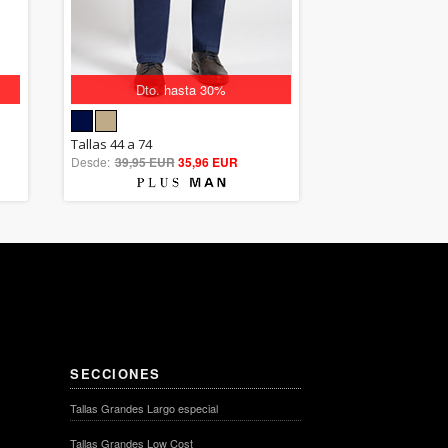
Dto. hasta 30%
5.00
Tallas 44 a 74
Desde:
39,95 EUR
out of 5
35,96 EUR
SECCIONES
Tallas Grandes Largo especial
Tallas Grandes Low Cost