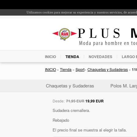
Utilizamos cookies para mejorar su experiencia y nuestros servicios, de acue
INICIO
TIENDA
NOVEDADES
LARGO 
INICIO
»
Tienda
»
Sport
»
Chaquetas y Sudaderas
»
11
Chaquetas y Sudaderas
Polos M. Lar
Desde:
71,95 EUR
19,99 EUR
Sudadera cremallera.
Rebajado
El precio final se muestra al elegir la talla.