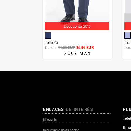
Descuento 20%
5.00
Talla 42
Tal
Desde:
44,95 EUR
out of 5
35,96 EUR
Des
ENLACES
DE INTERÉS
PL
Telé
Mi cuenta
Emai
Seguimiento de su pedido