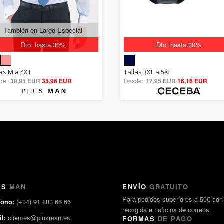
También en Largo Especial
Dto. hasta 30%
Dto. hasta 30%
5.00
5.00
las M a 4XT
Tallas 3XL a 5XL
de:
39,95 EUR
out of 5
35,96 EUR
Desde:
17,95 EUR
out of 5
16,16 EUR
US
MAN
ENVÍO
GRATUITO
Para pedidos superiores a 50€ con
fono:
(+34) 91 883 68 66
recogida en oficina de correos.
l:
clientes@plusman.es
FORMAS
DE PAGO