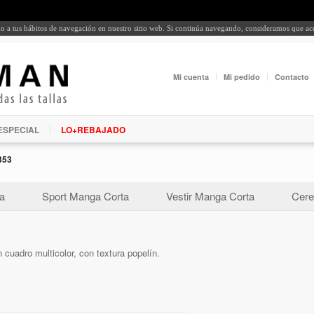
rdo a tus hábitos de navegación en nuestro sitio web. Si continúa navegando, consideramos que a
Mi cuenta
Mi pedido
Contacto
ESPECIAL
LO+REBAJADO
353
a
Sport Manga Corta
Vestir Manga Corta
Cere
 cuadro multicolor, con textura popelín.