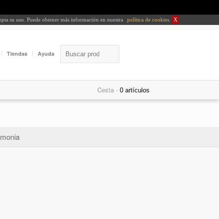
cepta su uso. Puede obtener más información en nuestra
política de cookies
.
X
Tiendas
Ayuda
Cesta -
monia