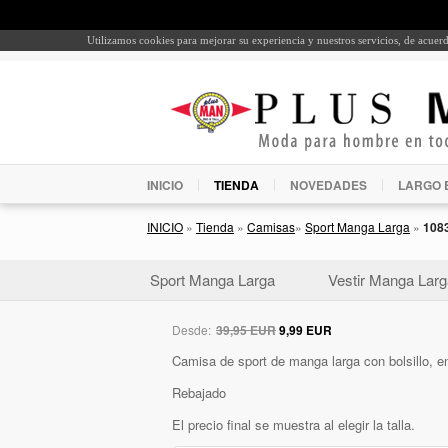
Utilizamos cookies para mejorar su experiencia y nuestros servicios, de acue
INICIO
TIENDA
NOVEDADES
LARGO 
INICIO
»
Tienda
»
Camisas
»
Sport Manga Larga
»
108
Sport Manga Larga
Vestir Manga Larg
Desde:
39,95 EUR
9,99 EUR
Camisa de sport de manga larga con bolsillo, en
Rebajado
El precio final se muestra al elegir la talla.