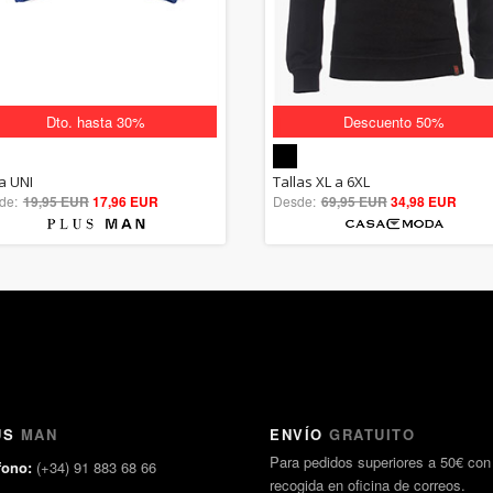
Dto. hasta 30%
Descuento 50%
5.00
5.00
la UNI
Tallas XL a 6XL
de:
19,95 EUR
out of 5
17,96 EUR
Desde:
69,95 EUR
out of 5
34,98 EUR
US
MAN
ENVÍO
GRATUITO
Para pedidos superiores a 50€ con
fono:
(+34) 91 883 68 66
recogida en oficina de correos.