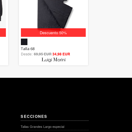
Descuento 50%
5.00
Talla 68
Desde:
69,95 EUR
out of 5
34,98 EUR
SECCIONES
Tallas Grandes Largo especial