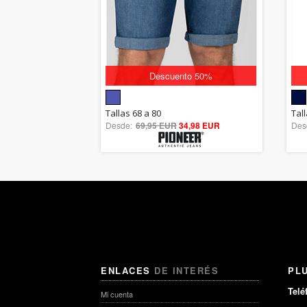
Descuento 50%
5.00
Tallas 68 a 80
Tal
Desde:
69,95 EUR
out of 5
34,98 EUR
Des
ENLACES
DE INTERÉS
PL
Telé
Mi cuenta