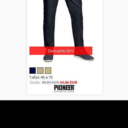
Descuento 50%
5.00
Tallas 46 a 70
Desde:
89,95 EUR
out of 5
44,98 EUR