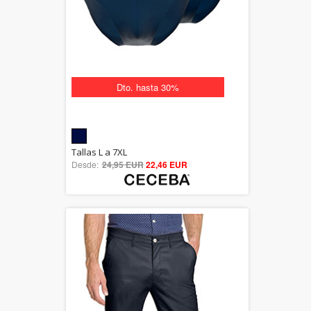
Dto. hasta 30%
5.00
Tallas L a 7XL
Desde:
24,95 EUR
out of 5
22,46 EUR