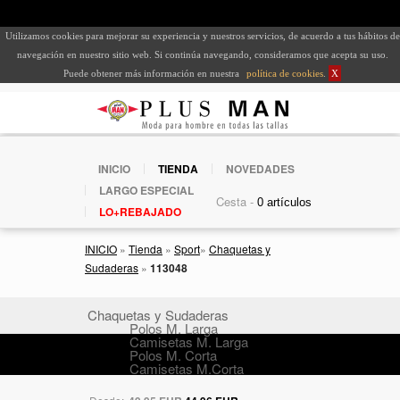
Utilizamos cookies para mejorar su experiencia y nuestros servicios, de acuerdo a tus hábitos de
navegación en nuestro sitio web. Si continúa navegando, consideramos que acepta su uso.
Puede obtener más información en nuestra
política de cookies
.
X
INICIO
TIENDA
NOVEDADES
LARGO ESPECIAL
Cesta -
LO+REBAJADO
INICIO
»
Tienda
»
Sport
»
Chaquetas y
Sudaderas
»
113048
Chaquetas y Sudaderas
Polos M. Larga
Camisetas M. Larga
Polos M. Corta
Camisetas M.Corta