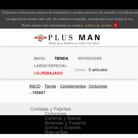
Utilizamos cookies para mejorar su experiencia y nuestros servicios, de acuerdo a tus hábitos de
navegación en nuestro sitio web. Si continúa navegando, consideramos que acepta su uso.
Puede obtener más información en nuestra
política de cookies
.
X
INICIO
TIENDA
NOVEDADES
LARGO ESPECIAL
Cesta -
LO+REBAJADO
INICIO
»
Tienda
»
Complementos
»
Cinturones
»
105857
Corbatas y Pajaritas
Cinturones
Carteras y Bolsos
Bufandas y Foulards
Gorros y Guantes
Mascarillas