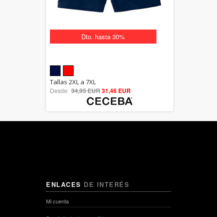
Dto. hasta 30%
5.00
Tallas 2XL a 7XL
Desde:
34,95 EUR
out of 5
31,46 EUR
ENLACES
DE INTERÉS
Mi cuenta