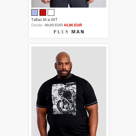
5.00
Tallas M a 3XT
Desde:
49,95 EUR
out of 5
44,96 EUR