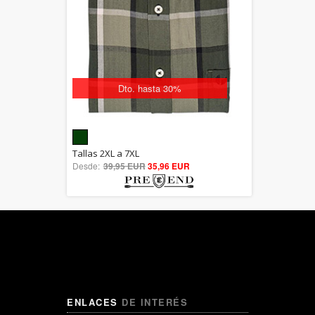
Dto. hasta 30%
5.00
Tallas 2XL a 7XL
Desde:
39,95 EUR
out of 5
35,96 EUR
ENLACES
DE INTERÉS