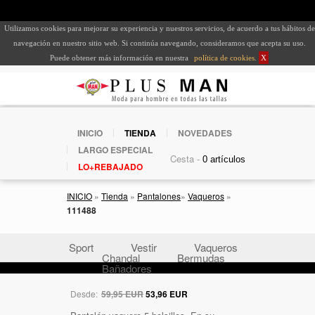
Utilizamos cookies para mejorar su experiencia y nuestros servicios, de acuerdo a tus hábitos de
navegación en nuestro sitio web. Si continúa navegando, consideramos que acepta su uso.
Puede obtener más información en nuestra
política de cookies
.
X
INICIO
TIENDA
NOVEDADES
LARGO ESPECIAL
Cesta -
LO+REBAJADO
INICIO
»
Tienda
»
Pantalones
»
Vaqueros
»
111488
Sport
Vestir
Vaqueros
Chandal
Bermudas
Bañadores
Desde:
59,95 EUR
53,96 EUR