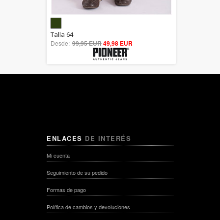
5.00
Talla 64
Desde:
99,95 EUR
out of 5
49,98 EUR
ENLACES
DE INTERÉS
Mi cuenta
Seguimiento de su pedido
Formas de pago
Política de cambios y devoluciones