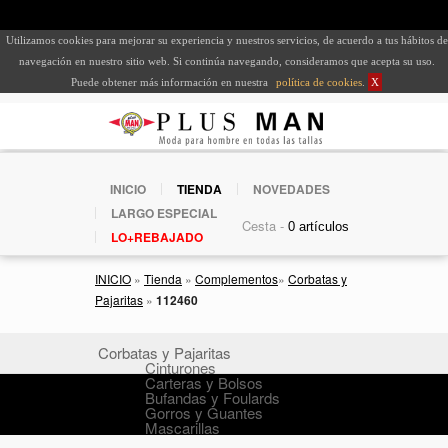
Utilizamos cookies para mejorar su experiencia y nuestros servicios, de acuerdo a tus hábitos de
navegación en nuestro sitio web. Si continúa navegando, consideramos que acepta su uso.
Puede obtener más información en nuestra
política de cookies
.
X
INICIO
TIENDA
NOVEDADES
LARGO ESPECIAL
Cesta -
LO+REBAJADO
INICIO
»
Tienda
»
Complementos
»
Corbatas y
Pajaritas
»
112460
Corbatas y Pajaritas
Cinturones
Carteras y Bolsos
Bufandas y Foulards
Gorros y Guantes
Mascarillas