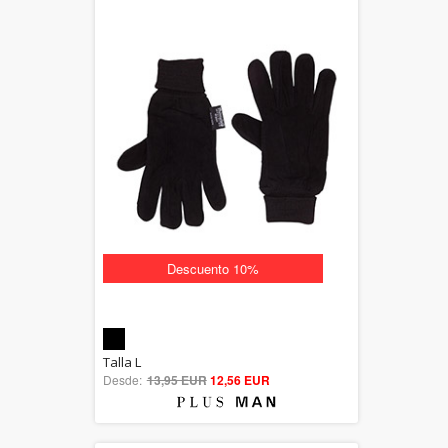
Descuento 10%
5.00
Talla L
Desde:
13,95 EUR
out of 5
12,56 EUR