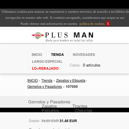
Utilizamos cookies para mejorar su experiencia y nuestros servicios, de acuerdo a tus hábitos de
navegación en nuestro sitio web. Si continúa navegando, consideramos que acepta su uso.
Puede obtener más información en nuestra
política de cookies
.
X
INICIO
TIENDA
NOVEDADES
LARGO ESPECIAL
Cesta -
LO+REBAJADO
INICIO
»
Tienda
»
Zapatos y Etiqueta
»
Gemelos y Pasadores
»
107050
Gemelos y Pasadores
Zapatos
Tirantes
Pañuelos
Chanclas
Desde:
34,95 EUR
31,46 EUR