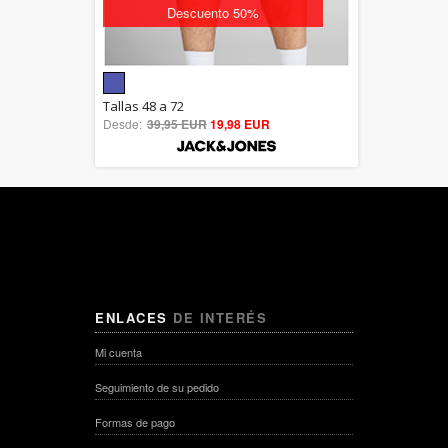
Descuento 50%
5.00
Tallas 48 a 72
Desde:
39,95 EUR
out of 5
19,98 EUR
ENLACES
DE INTERÉS
Mi cuenta
Seguimiento de su pedido
Formas de pago