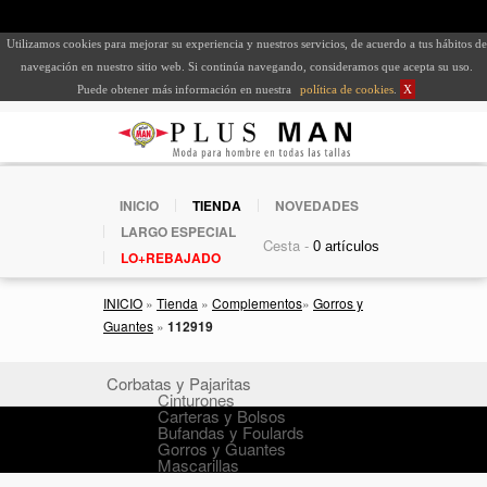
Utilizamos cookies para mejorar su experiencia y nuestros servicios, de acuerdo a tus hábitos de
navegación en nuestro sitio web. Si continúa navegando, consideramos que acepta su uso.
Puede obtener más información en nuestra
política de cookies
.
X
INICIO
TIENDA
NOVEDADES
LARGO ESPECIAL
Cesta -
LO+REBAJADO
INICIO
»
Tienda
»
Complementos
»
Gorros y
Guantes
»
112919
Corbatas y Pajaritas
Cinturones
Carteras y Bolsos
Bufandas y Foulards
Gorros y Guantes
Mascarillas