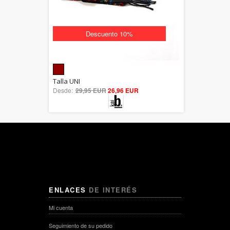
Descuento 10%
5.00
Talla UNI
Desde:
29,95 EUR
out of 5
26,96 EUR
ENLACES
DE INTERÉS
Mi cuenta
Seguimiento de su pedido