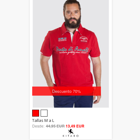
Descuento 70%
5.00
Tallas M a L
Desde:
44,95 EUR
out of 5
13,49 EUR