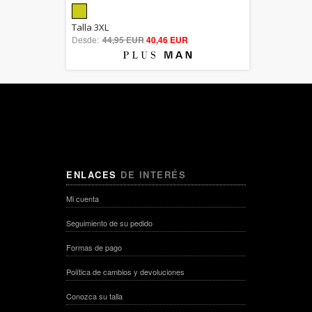
5.00
Talla 3XL
Desde:
44,95 EUR
out of 5
40,46 EUR
ENLACES
DE INTERÉS
Mi cuenta
Seguimiento de su pedido
Formas de pago
Política de cambios y devoluciones
Conozca su talla