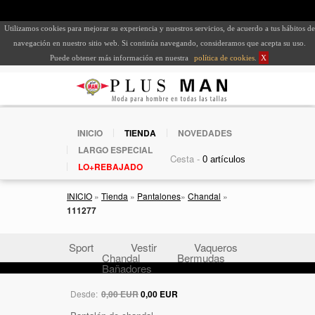
Utilizamos cookies para mejorar su experiencia y nuestros servicios, de acuerdo a tus hábitos de
navegación en nuestro sitio web. Si continúa navegando, consideramos que acepta su uso.
Puede obtener más información en nuestra
política de cookies
.
X
INICIO
TIENDA
NOVEDADES
LARGO ESPECIAL
Cesta -
LO+REBAJADO
INICIO
»
Tienda
»
Pantalones
»
Chandal
»
111277
Sport
Vestir
Vaqueros
Chandal
Bermudas
Bañadores
Desde:
0,00 EUR
0,00 EUR