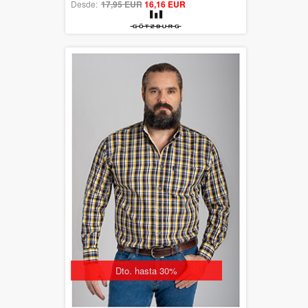
Desde:
17,95 EUR
out of 5
16,16 EUR
Dto. hasta 30%