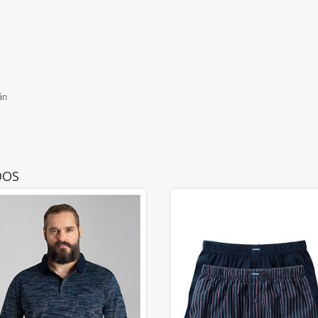
án
DOS