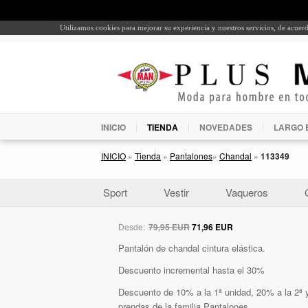
Utilizamos cookies para mejorar su experiencia y nuestros servicios, de acue
INICIO
TIENDA
NOVEDADES
LARGO 
INICIO
»
Tienda
»
Pantalones
»
Chandal
»
113349
Sport
Vestir
Vaqueros
Desde:
79,95 EUR
71,96 EUR
Pantalón de chandal cintura elástica.
Descuento incremental hasta el 30%
Descuento de 10% a la 1ª unidad, 20% a la 2ª y
prendas de la familia Pantalones.