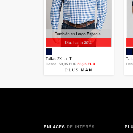
También en Largo Especial
Dto. hasta 30%
5.00
Tallas 2XL a LT
Tall
Desde:
59,95 EUR
out of 5
53,96 EUR
Des
ENLACES
DE INTERÉS
PL