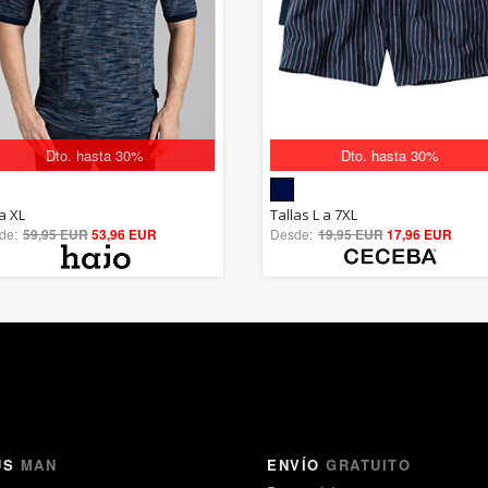
Dto. hasta 30%
Dto. hasta 30%
5.00
5.00
a XL
Tallas L a 7XL
de:
59,95 EUR
out of 5
53,96 EUR
Desde:
19,95 EUR
out of 5
17,96 EUR
US
MAN
ENVÍO
GRATUITO