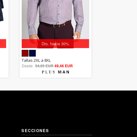
Dto. hasta 30%
5.00
Tallas 2XL a 8XL
Desde:
54,95 EUR
out of 5
49,46 EUR
SECCIONES