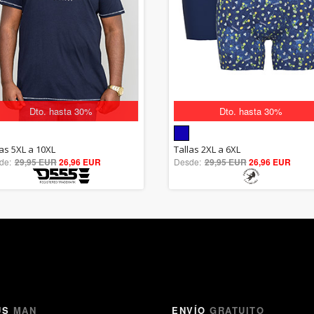
Dto. hasta 30%
Dto. hasta 30%
5.00
5.00
las 5XL a 10XL
Tallas 2XL a 6XL
de:
29,95 EUR
out of 5
26,96 EUR
Desde:
29,95 EUR
out of 5
26,96 EUR
US
MAN
ENVÍO
GRATUITO