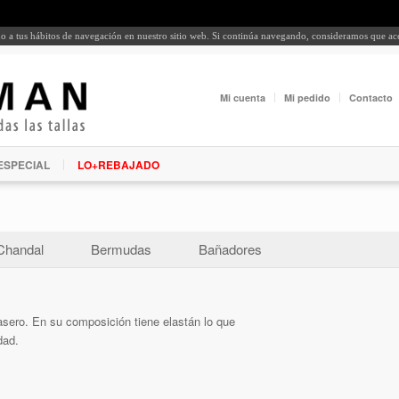
rdo a tus hábitos de navegación en nuestro sitio web. Si continúa navegando, consideramos que a
Mi cuenta
Mi pedido
Contacto
ESPECIAL
LO+REBAJADO
Chandal
Bermudas
Bañadores
rasero. En su composición tiene elastán lo que
dad.