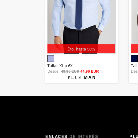
Dto. hasta 30%
5.00
Tallas XL a 6XL
Tal
Desde:
49,95 EUR
out of 5
44,96 EUR
Des
ENLACES
DE INTERÉS
PL