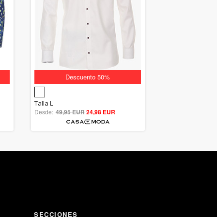
Descuento 50%
5.00
Talla L
Desde:
49,95 EUR
out of 5
24,98 EUR
SECCIONES