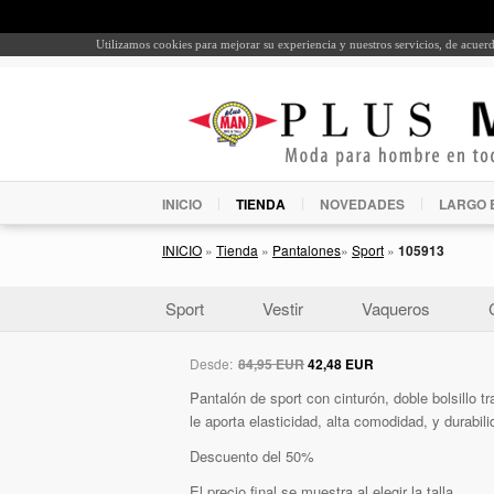
Utilizamos cookies para mejorar su experiencia y nuestros servicios, de acue
INICIO
TIENDA
NOVEDADES
LARGO 
INICIO
»
Tienda
»
Pantalones
»
Sport
»
105913
Sport
Vestir
Vaqueros
Desde:
84,95 EUR
42,48 EUR
Pantalón de sport con cinturón, doble bolsillo t
le aporta elasticidad, alta comodidad, y durabili
Descuento del 50%
El precio final se muestra al elegir la talla.