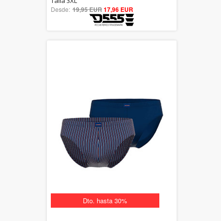
Talla 3XL
Desde:
19,95 EUR
out of 5
17,96 EUR
Dto. hasta 30%