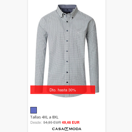
Dto. hasta 30%
5.00
Tallas 4XL a 8XL
Desde:
54,95 EUR
out of 5
49,46 EUR