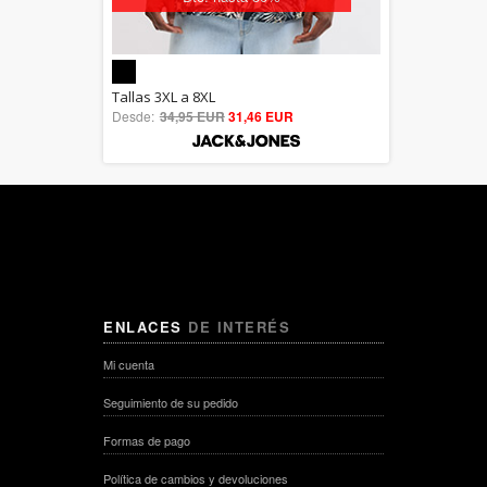
5.00
Tallas 3XL a 8XL
Desde:
34,95 EUR
out of 5
31,46 EUR
ENLACES
DE INTERÉS
Mi cuenta
Seguimiento de su pedido
Formas de pago
Política de cambios y devoluciones