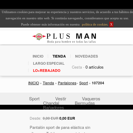
Utilizamos cookies para mejorar su experiencia y nuestros servicios, de acuerdo a tus hábitos de
navegación en nuestro sitio web. Si continúa navegando, consideramos que acepta su uso.
Puede obtener más información en nuestra
política de cookies
.
X
INICIO
TIENDA
NOVEDADES
LARGO ESPECIAL
Cesta -
LO+REBAJADO
INICIO
»
Tienda
»
Pantalones
»
Sport
»
107204
Sport
Vestir
Vaqueros
Chandal
Bermudas
Bañadores
Desde:
0,00 EUR
0,00 EUR
Pantalón sport de pana elástica sin