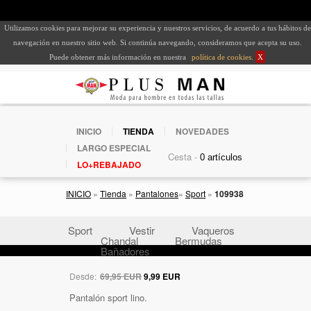
Utilizamos cookies para mejorar su experiencia y nuestros servicios, de acuerdo a tus hábitos de
navegación en nuestro sitio web. Si continúa navegando, consideramos que acepta su uso.
Puede obtener más información en nuestra
política de cookies
.
X
INICIO
TIENDA
NOVEDADES
LARGO ESPECIAL
Cesta -
LO+REBAJADO
INICIO
»
Tienda
»
Pantalones
»
Sport
»
109938
Sport
Vestir
Vaqueros
Chandal
Bermudas
Bañadores
Desde:
69,95 EUR
9,99 EUR
Pantalón sport lino.