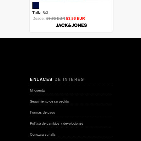
5.00
Talla 6XL
Desde:
59,95 EUR
out of 5
53,96 EUR
ENLACES
DE INTERÉS
Mi cuenta
Seguimiento de su pedido
Formas de pago
Política de cambios y devoluciones
Conozca su talla