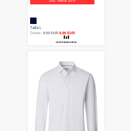
Dto. hasta 30%
5.00
Talla L
Desde:
9,95 EUR
out of 5
8,96 EUR