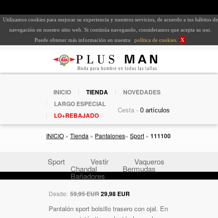
Utilizamos cookies para mejorar su experiencia y nuestros servicios, de acuerdo a tus hábitos de
navegación en nuestro sitio web. Si continúa navegando, consideramos que acepta su uso.
Puede obtener más información en nuestra
política de cookies
.
X
INICIO
TIENDA
NOVEDADES
LARGO ESPECIAL
Cesta -
LO+REBAJADO
INICIO
»
Tienda
»
Pantalones
»
Sport
»
111100
Sport
Vestir
Vaqueros
Chandal
Bermudas
Bañadores
Desde:
59,95 EUR
29,98 EUR
Pantalón sport bolsillo trasero con ojal. En