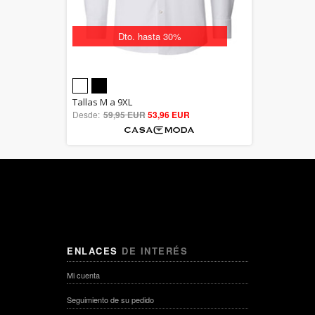
Dto. hasta 30%
5.00
Tallas M a 9XL
Desde:
59,95 EUR
out of 5
53,96 EUR
ENLACES
DE INTERÉS
Mi cuenta
Seguimiento de su pedido