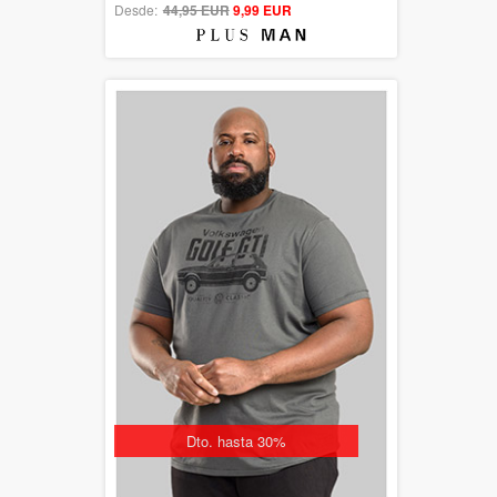
Desde:
44,95 EUR
out of 5
9,99 EUR
Dto. hasta 30%