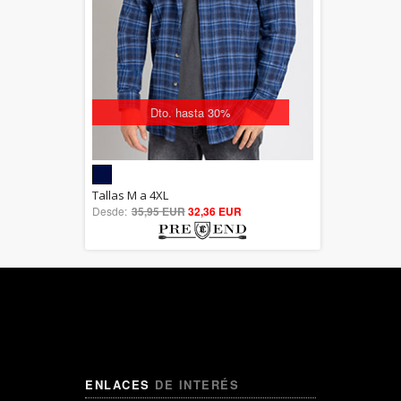
Dto. hasta 30%
5.00
Tallas M a 4XL
Desde:
35,95 EUR
out of 5
32,36 EUR
ENLACES
DE INTERÉS