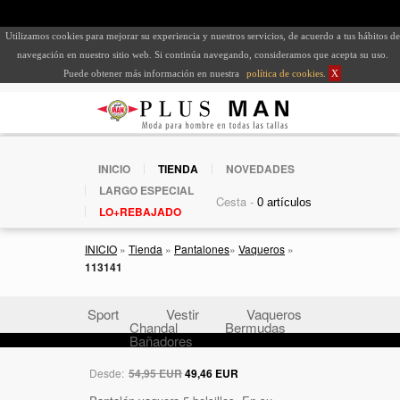
Utilizamos cookies para mejorar su experiencia y nuestros servicios, de acuerdo a tus hábitos de
navegación en nuestro sitio web. Si continúa navegando, consideramos que acepta su uso.
Puede obtener más información en nuestra
política de cookies
.
X
INICIO
TIENDA
NOVEDADES
LARGO ESPECIAL
Cesta -
LO+REBAJADO
INICIO
»
Tienda
»
Pantalones
»
Vaqueros
»
113141
Sport
Vestir
Vaqueros
Chandal
Bermudas
Bañadores
Desde:
54,95 EUR
49,46 EUR