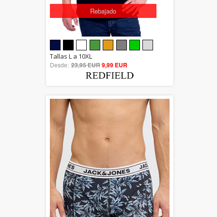
Rebajado
5.00
Tallas L a 10XL
Desde:
23,95 EUR
out of 5
9,99 EUR