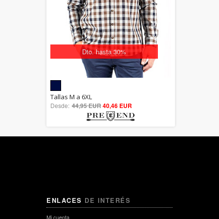
Dto. hasta 30%
5.00
Tallas M a 6XL
Desde:
44,95 EUR
out of 5
40,46 EUR
ENLACES
DE INTERÉS
Mi cuenta