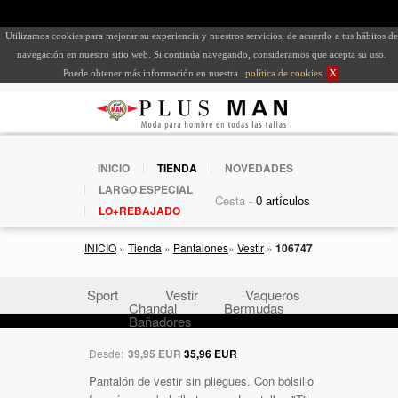
Utilizamos cookies para mejorar su experiencia y nuestros servicios, de acuerdo a tus hábitos de
navegación en nuestro sitio web. Si continúa navegando, consideramos que acepta su uso.
Puede obtener más información en nuestra
política de cookies
.
X
INICIO
TIENDA
NOVEDADES
LARGO ESPECIAL
Cesta -
LO+REBAJADO
INICIO
»
Tienda
»
Pantalones
»
Vestir
»
106747
Sport
Vestir
Vaqueros
Chandal
Bermudas
Bañadores
Desde:
39,95 EUR
35,96 EUR
Pantalón de vestir sin pliegues. Con bolsillo