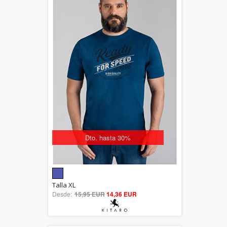
Dto. hasta 30%
5.00
Talla XL
Desde:
15,95 EUR
out of 5
14,36 EUR