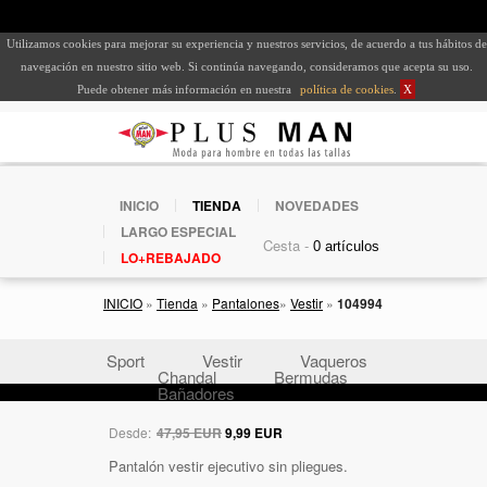
Utilizamos cookies para mejorar su experiencia y nuestros servicios, de acuerdo a tus hábitos de
navegación en nuestro sitio web. Si continúa navegando, consideramos que acepta su uso.
Puede obtener más información en nuestra
política de cookies
.
X
INICIO
TIENDA
NOVEDADES
LARGO ESPECIAL
Cesta -
LO+REBAJADO
INICIO
»
Tienda
»
Pantalones
»
Vestir
»
104994
Sport
Vestir
Vaqueros
Chandal
Bermudas
Bañadores
Desde:
47,95 EUR
9,99 EUR
Pantalón vestir ejecutivo sin pliegues.