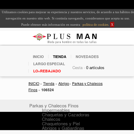
Utilizamos cookies para mejorar su experiencia y nuestros servicios, de acuerdo a tus hábitos de
navegación en nuestro sitio web. Si continúa navegando, consideramos que acepta su uso.
Puede obtener más información en nuestra
política de cookies
.
X
INICIO
TIENDA
NOVEDADES
LARGO ESPECIAL
Cesta -
LO+REBAJADO
INICIO
»
Tienda
»
Abrigo
»
Parkas y Chalecos
Finos
»
106524
Parkas y Chalecos Finos
Impermeables
Chaquetas y Cazadoras
Chalecos
Chaquetones y Piel
Abrigos y Gabardinas