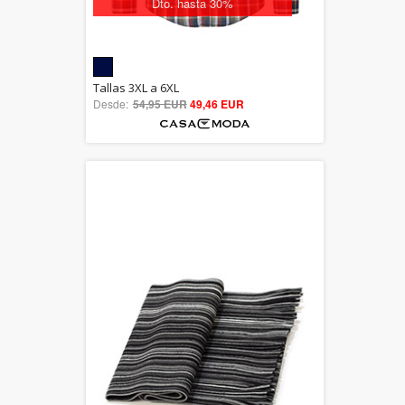
Dto. hasta 30%
5.00
Tallas 3XL a 6XL
Desde:
54,95 EUR
out of 5
49,46 EUR